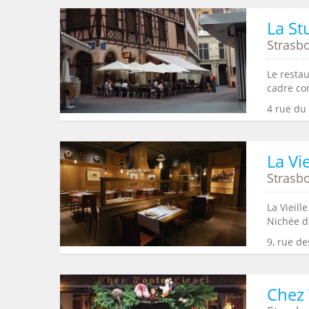
La St
Strasb
Le resta
cadre con
4 rue du
La Vi
Strasb
La Vieill
Nichée da
9, rue de
Chez 