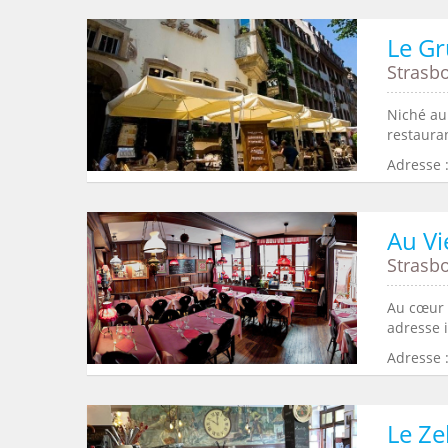
Le G
Strasb
Niché au
restauran
Adresse 
Au Vi
Strasb
Au cœur 
adresse i
Adresse 
Le Ze