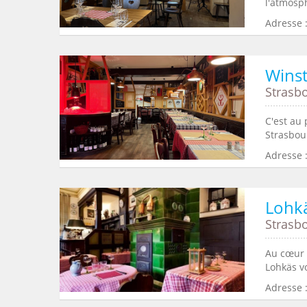
l'atmosp
Adresse 
Winst
Strasb
C'est au
Strasbour
Adresse :
Lohk
Strasb
Au cœur 
Lohkäs vo
Adresse 