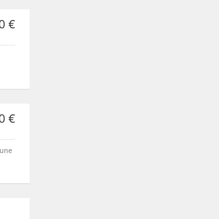
0 €
0 €
 une