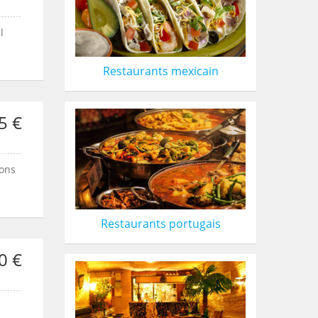
l
Restaurants mexicain
5 €
hons
Restaurants portugais
0 €