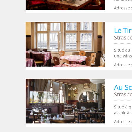
Adresse 
Le Ti
Strasb
Situé au 
une wins
Adresse :
Au S
Strasb
Situé à q
assoir à 
Adresse 