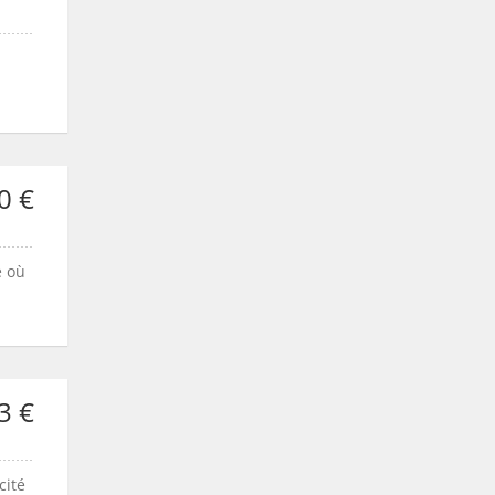
0 €
e où
3 €
cité