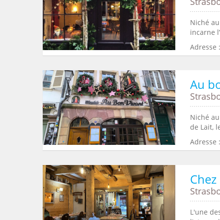
Strasb
Niché au 
incarne l
Adresse :
Au bo
Strasb
Niché au
de Lait, 
Adresse 
Chez 
Strasb
L'une des