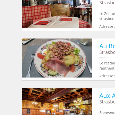
Strasb
Le Zehner
strasbour
Adresse :
Au Bo
Strasb
Le resta
l’authent
Adresse 
Aux 
Strasb
Bienvenu