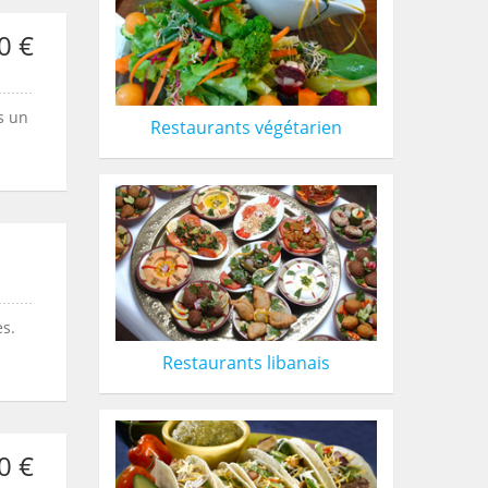
0 €
s un
Restaurants végétarien
es.
Restaurants libanais
0 €