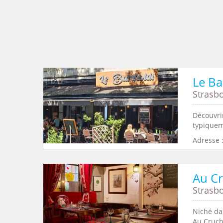
Le Ba
Strasb
Découvrir
typiquem
Adresse 
Au C
Strasb
Niché dan
Au Cruch