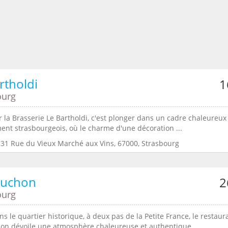
rtholdi
1
ourg
 la Brasserie Le Bartholdi, c'est plonger dans un cadre chaleureux
ent strasbourgeois, où le charme d'une décoration ...
:31 Rue du Vieux Marché aux Vins, 67000, Strasbourg
ruchon
2
ourg
s le quartier historique, à deux pas de la Petite France, le restaur
on dévoile une atmosphère chaleureuse et authentique. ...