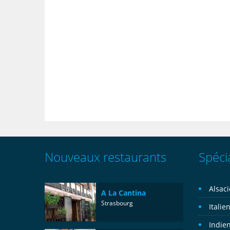
Nouveaux restaurants
Spécia
Alsac
A La Cantina
Strasbourg
Italie
Indie