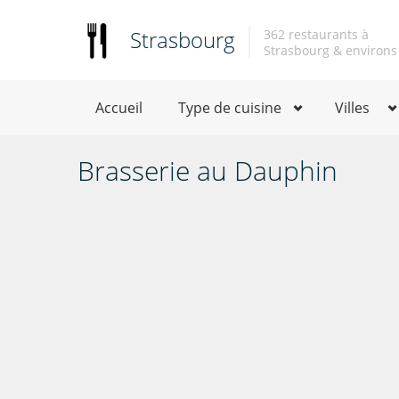
Strasbourg
362 restaurants à
Strasbourg & environs
Accueil
Type de cuisine
Villes
Brasserie au Dauphin