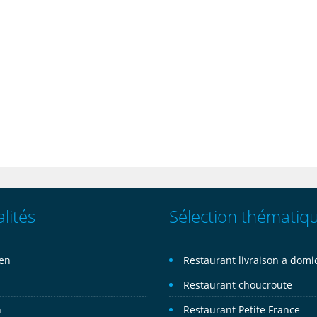
lités
Sélection thématiq
ien
Restaurant livraison a domic
n
Restaurant choucroute
n
Restaurant Petite France