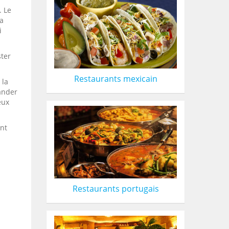
. Le
la
i
ter
Restaurants mexicain
 la
ander
eux
ont
Restaurants portugais