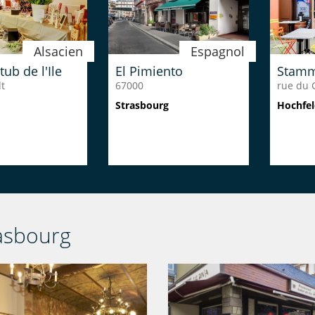
Alsacien
Espagnol
ub de l'Ile
El Pimiento
Stamm
t
67000
rue du 
Strasbourg
Hochfe
asbourg
Alsacien
Italien
Strasbourg
Monteleone
Maiso
rères
67000
67140
rg
Strasbourg
Barr