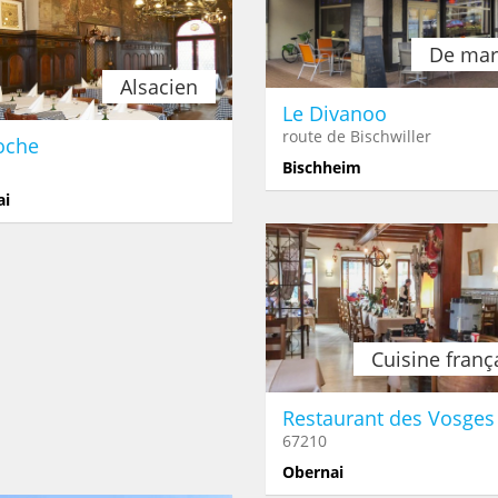
De mar
Alsacien
Le Divanoo
route de Bischwiller
oche
Bischheim
ai
Oriental
Africain
Saphir
Le Continent
A
50
route des Romains
67
ein
Strasbourg
St
Cuisine franç
Restaurant des Vosges
67210
Obernai