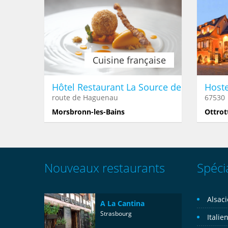
Alsacien
La Stub des 2 �?tangs
Académ
67190
67000
Heiligenberg
Strasbo
Cuisine française
Hôtel Restaurant La Source des Sens
Hoste
route de Haguenau
67530
Morsbronn-les-Bains
Ottrot
Alsacien
Nouveaux restaurants
Spécia
Restaurant au Cheval Noir
Ba
rue de la République
670
Alsac
Hoenheim
Str
A La Cantina
Strasbourg
Italie