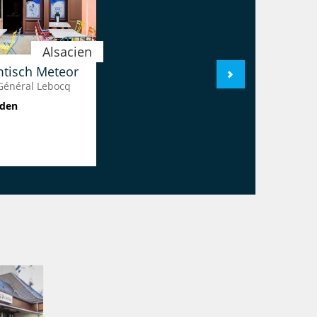
Alsacien
tisch Meteor
Général Lebocq
lden
Alsacien
n Rouge