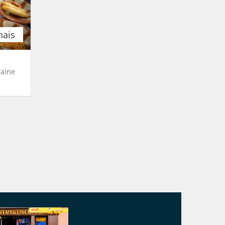
nais
raine