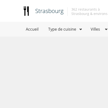
Strasbourg
362 restaurants à
Strasbourg & environs
Accueil
Type de cuisine
Villes