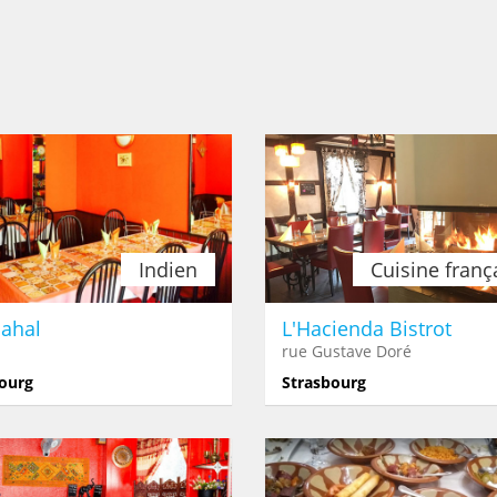
Indien
Cuisine franç
Mahal
L'Hacienda Bistrot
rue Gustave Doré
ourg
Strasbourg