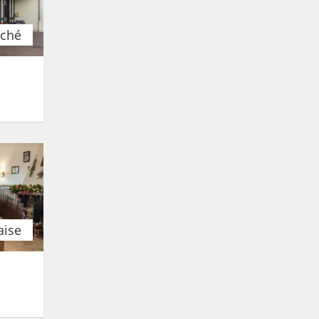
ché
Alsacien
u Cruchon
000
rasbourg
aise