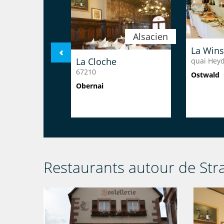
Alsacien
La Winst
La Cloche
quai Heyd
67210
Ostwald
Obernai
Restaurants autour de Str
Libanais
�? Liban
Flam's 
rue Kuhn
rue des F
Strasbourg
Strasbou