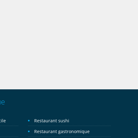
Alsacien
Chez Tante Liesel
rue des Dentelles
Strasbourg
Libanais
ue
l Diwan
7000
ile
Restaurant sushi
trasbourg
Restaurant gastronomique