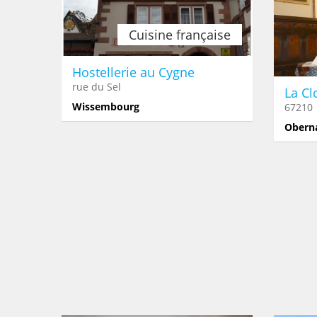
Cuisine française
Hostellerie au Cygne
rue du Sel
La Cl
Wissembourg
67210
Obern
Italien
La Table de Geispolsheim
Le 
rue de Verdun
671
Geispolsheim
Erst