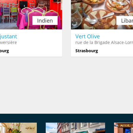
Indien
Liba
justant
Vert Olive
aversière
rue de la Brigade Alsace-Lor
ourg
Strasbourg