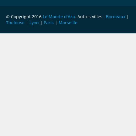
© Copyright 2016
Le Monde d'Aza
. Autres villes :
Bordeaux
|
Toulouse
|
Lyon
|
Paris
|
Marseille