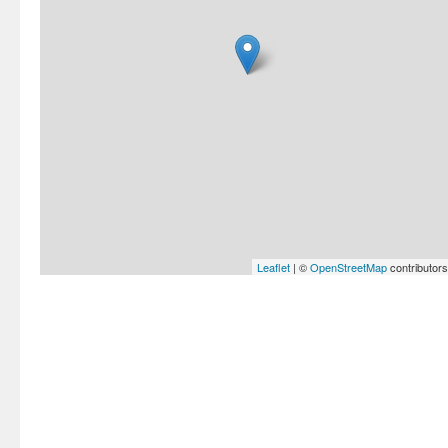
Leaflet
| ©
OpenStreetMap
contributors