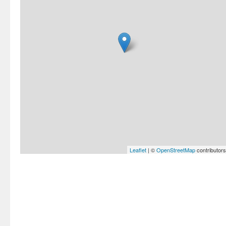
Leaflet
| ©
OpenStreetMap
contributors