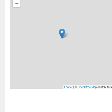
−
Leaflet
| ©
OpenStreetMap
contributors