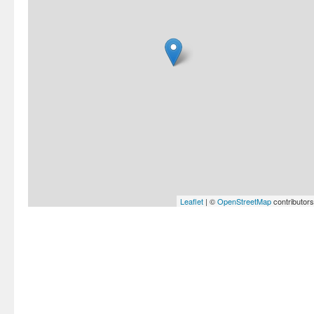
Leaflet
| ©
OpenStreetMap
contributors