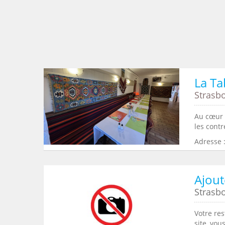
La Ta
Strasb
Au cœur 
les contr
Adresse 
Ajout
Strasb
Votre re
site, vou