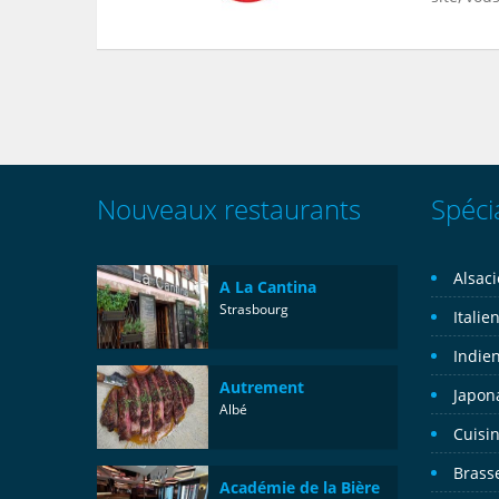
Nouveaux restaurants
Spécia
Alsac
A La Cantina
Strasbourg
Italie
Indie
Autrement
Japon
Albé
Cuisin
Brass
Académie de la Bière