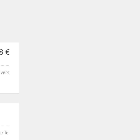
8 €
 vers
r le