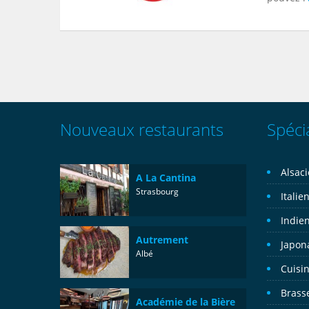
Nouveaux restaurants
Spécia
Alsac
A La Cantina
Strasbourg
Italie
Indie
Autrement
Japon
Albé
Cuisin
Brass
Académie de la Bière