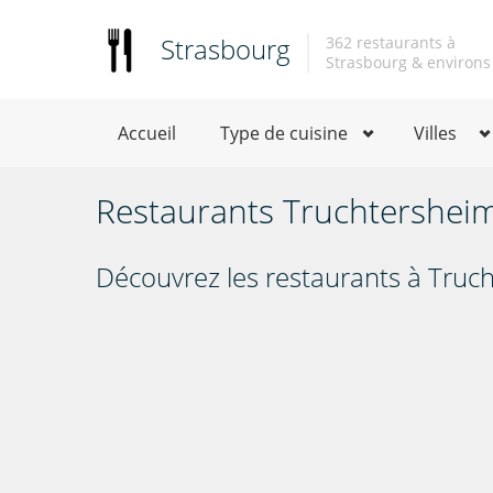
Strasbourg
362 restaurants à
Strasbourg & environs
Accueil
Type de cuisine
Villes
Restaurants Truchtershei
Découvrez les restaurants à Truc