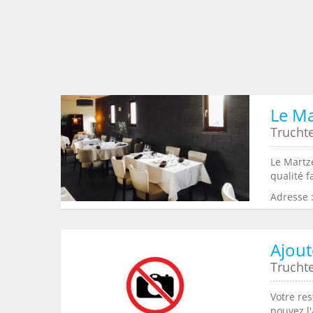
Le M
Trucht
Le Martz
qualité f
Adresse 
Ajout
Trucht
Votre res
pouvez l'