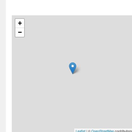
+
−
Leaflet
| ©
OpenStreetMap
contributors