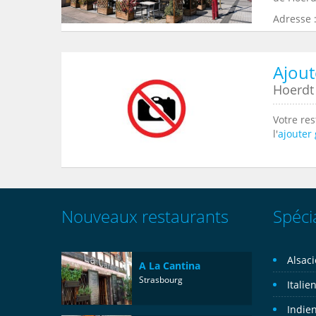
Adresse 
Ajout
Hoerdt
Votre res
l'
ajouter
Nouveaux restaurants
Spécia
Alsac
A La Cantina
Strasbourg
Italie
Indie