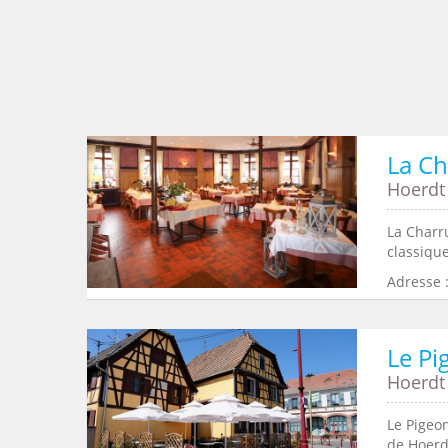
La Ch
Hoerdt
La Charr
classiqu
Adresse 
Le Pi
Hoerdt
Le Pigeo
de Hoerdt