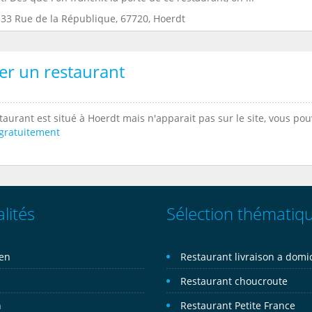
:33 Rue de la République, 67720, Hoerdt
er un restaurant
taurant est situé à Hoerdt mais n'apparait pas sur le site, vous po
 gratuitement
lités
Sélection thématiq
ien
Restaurant livraison a domic
n
Restaurant choucroute
n
Restaurant Petite France