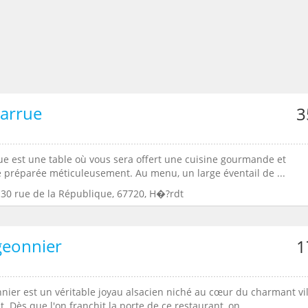
arrue
3
ue est une table où vous sera offert une cuisine gourmande et
e préparée méticuleusement. Au menu, un large éventail de ...
:30 rue de la République, 67720, H�?rdt
geonnier
1
nnier est un véritable joyau alsacien niché au cœur du charmant vi
. Dès que l'on franchit la porte de ce restaurant, on ...