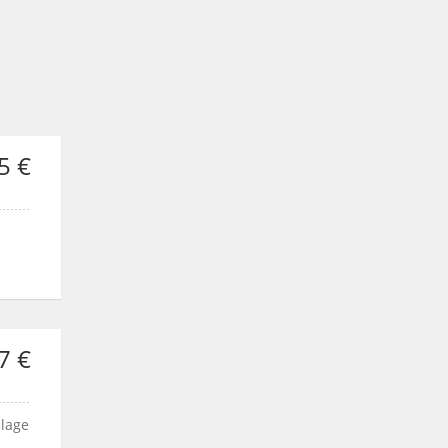
5 €
7 €
llage