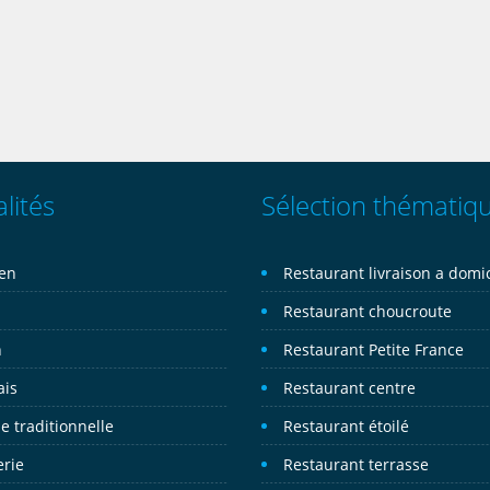
lités
Sélection thématiq
ien
Restaurant livraison a domic
n
Restaurant choucroute
n
Restaurant Petite France
ais
Restaurant centre
e traditionnelle
Restaurant étoilé
erie
Restaurant terrasse