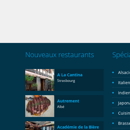
Nouveaux restaurants
Spécia
Alsac
A La Cantina
Strasbourg
Italie
Indie
Autrement
Japon
Albé
Cuisin
Brass
Académie de la Bière