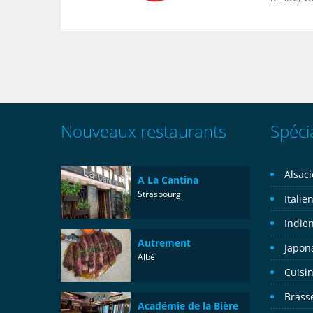
Nouveaux restaurants
Spécia
Alsac
A La Cantina
Strasbourg
Italie
Indie
Autrement
Japon
Albé
Cuisin
Brass
Académie de la Bière