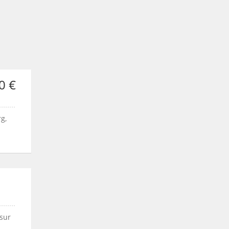
0 €
g,
 sur